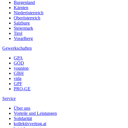
Burgenland
Kärnten
Niederösterreich
Oberösterreich
Salzburg
Steiermark
Tirol
Vorarlberg
Gewerkschaften
GPA
GÖD
younion
GBH
vida
GPF
PRO-GE
Service
Über uns
Vorteile und Leistungen
Solidarität
kollektivvertrag.at