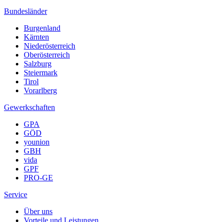
Bundesländer
Burgenland
Kärnten
Niederösterreich
Oberösterreich
Salzburg
Steiermark
Tirol
Vorarlberg
Gewerkschaften
GPA
GÖD
younion
GBH
vida
GPF
PRO-GE
Service
Über uns
Vorteile und Leistungen