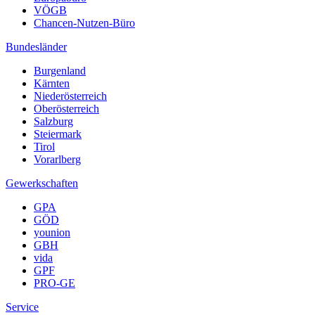
VÖGB
Chancen-Nutzen-Büro
Bundesländer
Burgenland
Kärnten
Niederösterreich
Oberösterreich
Salzburg
Steiermark
Tirol
Vorarlberg
Gewerkschaften
GPA
GÖD
younion
GBH
vida
GPF
PRO-GE
Service