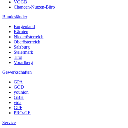
VÖGB
Chancen-Nutzen-Büro
Bundesländer
Burgenland
Kärnten
Niederösterreich
Oberösterreich
Salzburg
Steiermark
Tirol
Vorarlberg
Gewerkschaften
GPA
GÖD
younion
GBH
vida
GPF
PRO-GE
Service