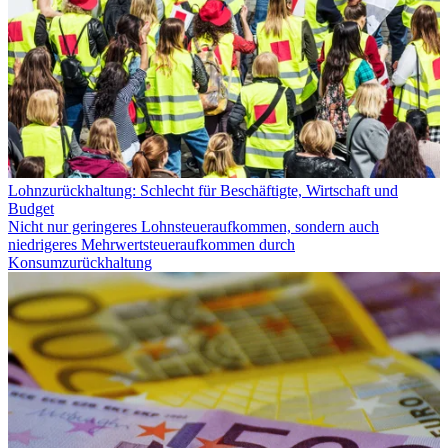
Lohnzurückhaltung: Schlecht für Beschäftigte, Wirtschaft und
Budget
Nicht nur geringeres Lohnsteueraufkommen, sondern auch
niedrigeres Mehrwertsteueraufkommen durch
Konsumzurückhaltung