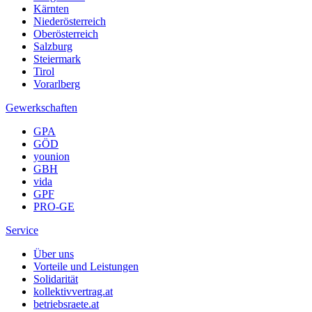
Kärnten
Niederösterreich
Oberösterreich
Salzburg
Steiermark
Tirol
Vorarlberg
Gewerkschaften
GPA
GÖD
younion
GBH
vida
GPF
PRO-GE
Service
Über uns
Vorteile und Leistungen
Solidarität
kollektivvertrag.at
betriebsraete.at