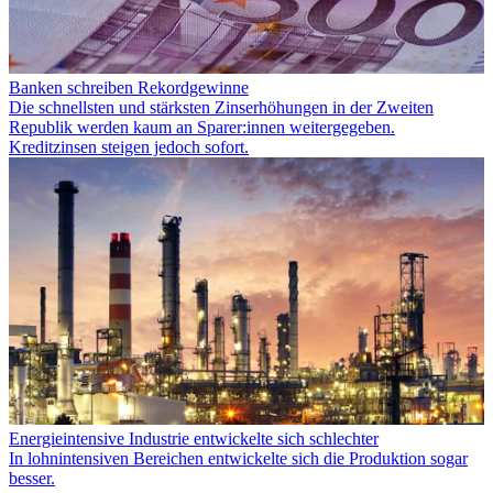
Banken schreiben Rekordgewinne
Die schnellsten und stärksten Zinserhöhungen in der Zweiten
Republik werden kaum an Sparer:innen weitergegeben.
Kreditzinsen steigen jedoch sofort.
Energieintensive Industrie entwickelte sich schlechter
In lohnintensiven Bereichen entwickelte sich die Produktion sogar
besser.