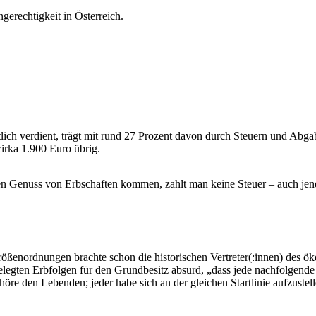
gerechtigkeit in Österreich.
tlich verdient, trägt mit rund 27 Prozent davon durch Steuern und Abga
irka 1.900 Euro übrig.
en Genuss von Erbschaften kommen, zahlt man keine Steuer – auch jene
ößenordnungen brachte schon die historischen Vertreter(:innen) des ö
stgelegten Erbfolgen für den Grundbesitz absurd, „dass jede nachfolgen
öre den Lebenden; jeder habe sich an der gleichen Startlinie aufzustell