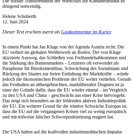
Die soziale Transformation der Wirtschaft zur Klimaneutralität ist
dringend notwendig.
Helene Schuberth
12. Juni 2024
Dieser Text erschien zuerst als
Gastkommentar im Kurier
.
In einem Punkt hat Jan Kluge von der Agenda Austria recht: Die
EU verliert im globalen Wettbewerb an Boden. Der von Kluge
skizzierte Ausweg, das Schließen von Freihandelsabkommen und
die Stärkung des Binnenmarktes – Letzteres oft verwendet als
Paraphrase für Bürokratieabbau, Schwächung des Sozialstaats und
Rückzug des Staates zur freien Entfaltung der Marktkräfte – würde
jedoch die ökonomischen Probleme der EU weiter vertiefen. Gerade
das Festhalten an althergebrachten, marktliberalen Dogmen ist ja
einer der Gründe dafür, dass die EU wieder einmal – im Vergleich
zu den USA und China – geschwächt aus einer Krise hervorgeht.
Das zeigt sich besonders an der fehlenden aktiven Industriepolitik
der EU. Ein weiterer Grund für die relative Schwäche Europas ist,
dass die EU auf die vergangenen Krisen viel zu wenig europäisch
und mit teilweise falscher Schwerpunktsetzung reagiert hat.
Die USA haben auf die kraftvollen industriepolitischen Impulse