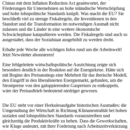
Chinas mit dem Inflation Reduction Act geantwortet, der
Förderungen für Unternehmen an hohe inländische Wertschöpfung
und hohe lohnpolitische Standards knüpft. Was macht die EU? Sie
beschließt viel zu strenge Fiskalregeln, die Investitionen in den
Standort und die Transformation im notwendigen Ausmaß nicht
zulassen und die Länder in eine weitere ökonomische
Schwächephase katapultieren werden. Die Fiskalregeln sind auch so
ausgestaltet, dass der Sozialstaat ausgehöhlt zu werden droht.
Erhalte jede Woche alle wichtigen Infos rund um die Arbeitswelt!
Jetzt Newsletter abonnieren!
Eine fehlgeleitete wirtschaftspolitische Ausrichtung zeigte sich
besonders deutlich in der Reaktion auf die Energiekrise. Hätte sich
mit Beginn des Preisanstiegs eine Mehrheit für das iberische Modell,
den Eingriff in den liberalisierten Energiemarkt, gefunden, um die
Strompreise von den galoppierenden Gaspreisen zu entkoppeln,
wäre der Preisauftrieb bedeutend niedriger gewesen.
Die EU steht vor einer Herkulesaufgabe historischen Ausmaßes: die
Umgestaltung der Wirtschaft in Richtung Klimaneutralität bei hohen
sozialen und lohnpolitischen Standards voranzutreiben und
gleichzeitig die Produktivkräfte zu heben. Dass die Gewerkschaften,
wie Kluge andeutet, mit ihrer Forderung nach Arbeitszeitverkürzung