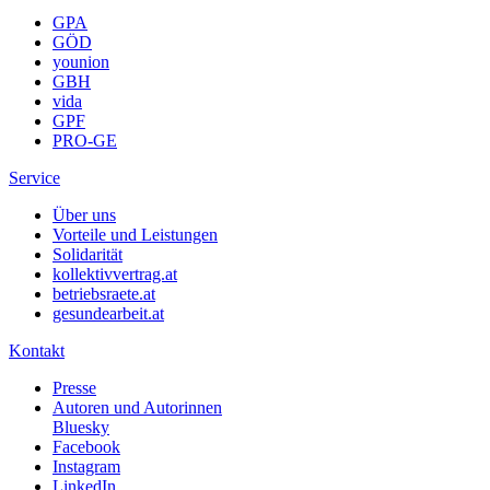
GPA
GÖD
younion
GBH
vida
GPF
PRO-GE
Service
Über uns
Vorteile und Leistungen
Solidarität
kollektivvertrag.at
betriebsraete.at
gesundearbeit.at
Kontakt
Presse
Autoren und Autorinnen
Bluesky
Facebook
Instagram
LinkedIn