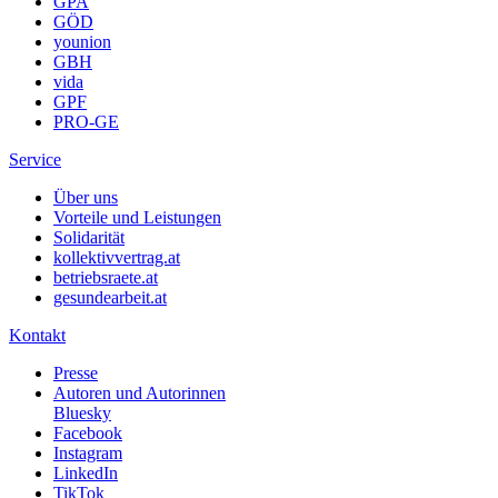
GPA
GÖD
younion
GBH
vida
GPF
PRO-GE
Service
Über uns
Vorteile und Leistungen
Solidarität
kollektivvertrag.at
betriebsraete.at
gesundearbeit.at
Kontakt
Presse
Autoren und Autorinnen
Bluesky
Facebook
Instagram
LinkedIn
TikTok