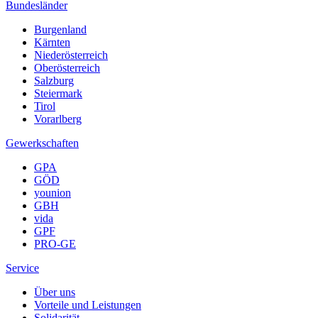
Bundesländer
Burgenland
Kärnten
Niederösterreich
Oberösterreich
Salzburg
Steiermark
Tirol
Vorarlberg
Gewerkschaften
GPA
GÖD
younion
GBH
vida
GPF
PRO-GE
Service
Über uns
Vorteile und Leistungen
Solidarität