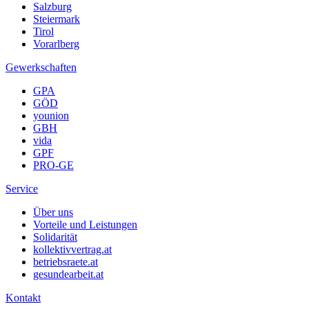
Salzburg
Steiermark
Tirol
Vorarlberg
Gewerkschaften
GPA
GÖD
younion
GBH
vida
GPF
PRO-GE
Service
Über uns
Vorteile und Leistungen
Solidarität
kollektivvertrag.at
betriebsraete.at
gesundearbeit.at
Kontakt