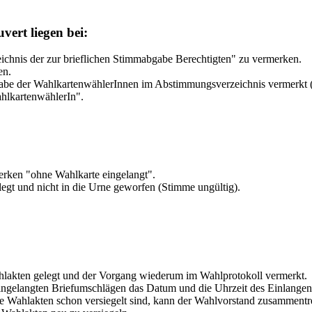
vert liegen bei:
ichnis der zur brieflichen Stimmabgabe Berechtigten" zu vermerken.
en.
abe der WahlkartenwählerInnen im Abstimmungsverzeichnis vermerkt (
hlkartenwählerIn".
erken "ohne Wahlkarte eingelangt".
gt und nicht in die Urne geworfen (Stimme ungültig).
hlakten gelegt und der Vorgang wiederum im Wahlprotokoll vermerkt.
ingelangten Briefumschlägen das Datum und die Uhrzeit des Einlangens 
e Wahlakten schon versiegelt sind, kann der Wahlvorstand zusammentr