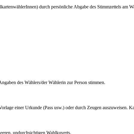
hlkartenwählerInnen) durch persönliche Abgabe des Stimmzettels am 
e Angaben des Wählers/der Wählerin zur Person stimmen.
h Vorlage einer Urkunde (Pass usw.) oder durch Zeugen auszuweisen. Kann
leeren, undurchsichtigen Wahlkuverts.