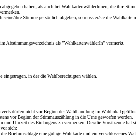
abgegeben haben, als auch bei WahlkartenwählerInnen, die ihre Stimme
vermerken.
ch seine/ihre Stimme persönlich abgeben, so muss er/sie die Wahlkart
n im Abstimmungsverzeichnis als "WahlkartenwählerIn" vermerkt.
eingetragen, in der die Wahlberechtigten wählen.
erts dürfen nicht vor Beginn der Wahlhandlung im Wahllokal geöffnet w
stens vor Beginn der Stimmauszählung in die Urne geworfen werden.
und Uhrzeit des Einlangens zu vermerken. Der/die Vorsitzende hat sie
vor sich:
 die Briefumschläge eine gültige Wahlkarte und ein verschlossenes Wah