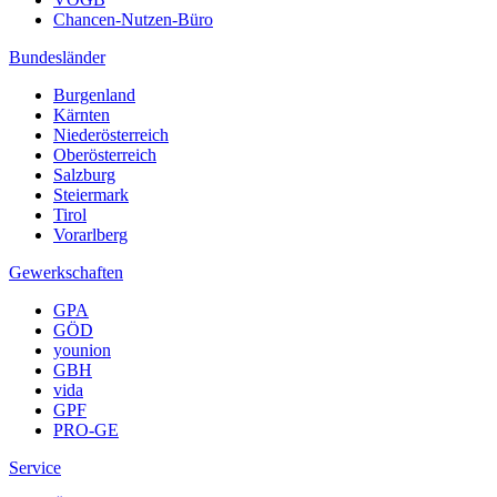
Chancen-Nutzen-Büro
Bundesländer
Burgenland
Kärnten
Niederösterreich
Oberösterreich
Salzburg
Steiermark
Tirol
Vorarlberg
Gewerkschaften
GPA
GÖD
younion
GBH
vida
GPF
PRO-GE
Service