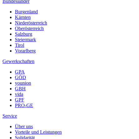
Bundesländer
Burgenland
Kärnten
Niederösterreich
Oberösterreich
Salzburg
Steiermark
Tirol
Vorarlberg
Gewerkschaften
GPA
GÖD
younion
GBH
vida
GPF
PRO-GE
Service
Über uns
Vorteile und Leistungen
Solidarität