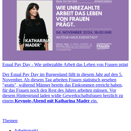
Equal Pay Day - Wie unbezahlte Arbeit das Leben von Frauen prägt
Der Equal Pay Day im Burgenland fällt in diesem Jahr auf den 5.
November. Ab diesem Tag arbeiten Frauen statistisch gesehen
"gratis", während Männer bereits das Einkommen erreicht haben,
für das Frauen noch den Rest des Jahres arbeiten müssen. Vor
diesem Hintergrund laden widie Gewerkschaftsfrauen herzlich zu
einem
Keynote-Abend mit Katharina Mader
ein.
Themen
Arbeitsmarkt