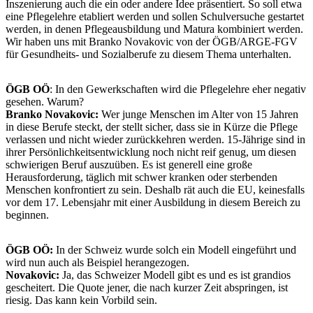
Inszenierung auch die ein oder andere Idee präsentiert. So soll etwa
eine Pflegelehre etabliert werden und sollen Schulversuche gestartet
werden, in denen Pflegeausbildung und Matura kombiniert werden.
Wir haben uns mit Branko Novakovic von der ÖGB/ARGE-FGV
für Gesundheits- und Sozialberufe zu diesem Thema unterhalten.
ÖGB OÖ
: In den Gewerkschaften wird die Pflegelehre eher negativ
gesehen. Warum?
Branko Novakovic:
Wer junge Menschen im Alter von 15 Jahren
in diese Berufe steckt, der stellt sicher, dass sie in Kürze die Pflege
verlassen und nicht wieder zurückkehren werden. 15-Jährige sind in
ihrer Persönlichkeitsentwicklung noch nicht reif genug, um diesen
schwierigen Beruf auszuüben. Es ist generell eine große
Herausforderung, täglich mit schwer kranken oder sterbenden
Menschen konfrontiert zu sein. Deshalb rät auch die EU, keinesfalls
vor dem 17. Lebensjahr mit einer Ausbildung in diesem Bereich zu
beginnen.
ÖGB OÖ:
In der Schweiz wurde solch ein Modell eingeführt und
wird nun auch als Beispiel herangezogen.
Novakovic:
Ja, das Schweizer Modell gibt es und es ist grandios
gescheitert. Die Quote jener, die nach kurzer Zeit abspringen, ist
riesig. Das kann kein Vorbild sein.