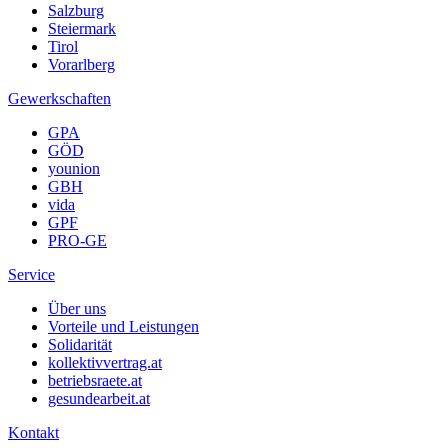
Salzburg
Steiermark
Tirol
Vorarlberg
Gewerkschaften
GPA
GÖD
younion
GBH
vida
GPF
PRO-GE
Service
Über uns
Vorteile und Leistungen
Solidarität
kollektivvertrag.at
betriebsraete.at
gesundearbeit.at
Kontakt