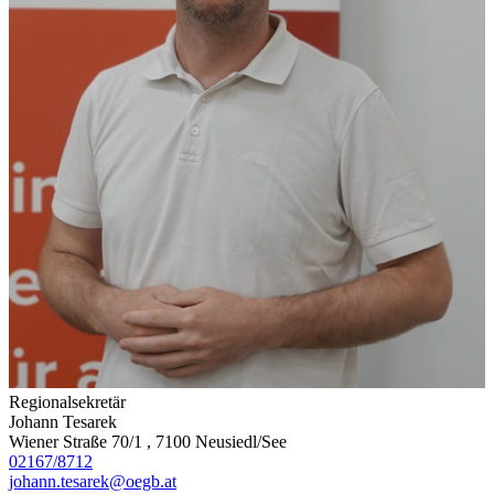
Regionalsekretär
Johann Tesarek
Wiener Straße 70/1 , 7100 Neusiedl/See
02167/8712
johann.tesarek@oegb.at