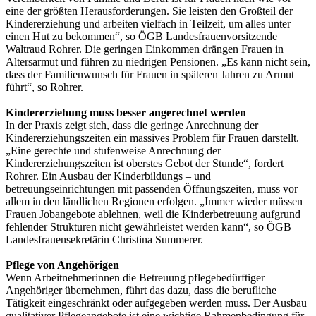
eine der größten Herausforderungen. Sie leisten den Großteil der
Kindererziehung und arbeiten vielfach in Teilzeit, um alles unter
einen Hut zu bekommen“, so ÖGB Landesfrauenvorsitzende
Waltraud Rohrer. Die geringen Einkommen drängen Frauen in
Altersarmut und führen zu niedrigen Pensionen. „Es kann nicht sein,
dass der Familienwunsch für Frauen in späteren Jahren zu Armut
führt“, so Rohrer.
Kindererziehung muss besser angerechnet werden
In der Praxis zeigt sich, dass die geringe Anrechnung der
Kindererziehungszeiten ein massives Problem für Frauen darstellt.
„Eine gerechte und stufenweise Anrechnung der
Kindererziehungszeiten ist oberstes Gebot der Stunde“, fordert
Rohrer. Ein Ausbau der Kinderbildungs – und
betreuungseinrichtungen mit passenden Öffnungszeiten, muss vor
allem in den ländlichen Regionen erfolgen. „Immer wieder müssen
Frauen Jobangebote ablehnen, weil die Kinderbetreuung aufgrund
fehlender Strukturen nicht gewährleistet werden kann“, so ÖGB
Landesfrauensekretärin Christina Summerer.
Pflege von Angehörigen
Wenn Arbeitnehmerinnen die Betreuung pflegebedürftiger
Angehöriger übernehmen, führt das dazu, dass die berufliche
Tätigkeit eingeschränkt oder aufgegeben werden muss. Der Ausbau
qualitativer Pflegeangebote ist eine wichtige Rahmenbedingung für