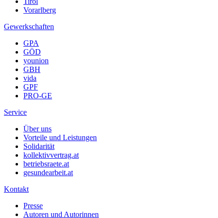
Tirol
Vorarlberg
Gewerkschaften
GPA
GÖD
younion
GBH
vida
GPF
PRO-GE
Service
Über uns
Vorteile und Leistungen
Solidarität
kollektivvertrag.at
betriebsraete.at
gesundearbeit.at
Kontakt
Presse
Autoren und Autorinnen