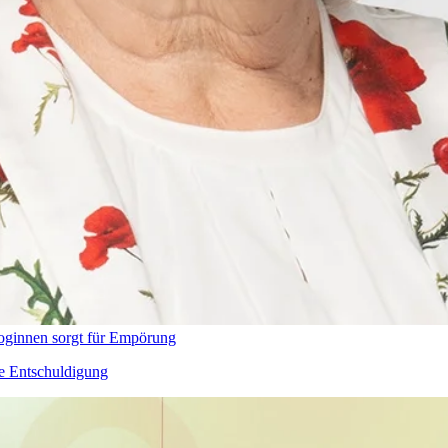
oginnen sorgt für Empörung
he Entschuldigung