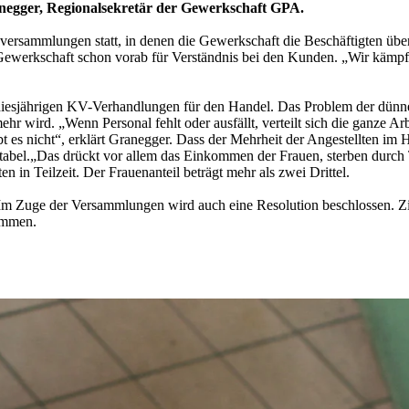
anegger, Regionalsekretär der Gewerkschaft GPA.
versammlungen statt, in denen die Gewerkschaft die Beschäftigten über
e Gewerkschaft schon vorab für Verständnis bei den Kunden. „Wir kämpf
esjährigen KV-Verhandlungen für den Handel. Das Problem der dünnen 
mehr wird. „Wenn Personal fehlt oder ausfällt, verteilt sich die ganze A
t es nicht“, erklärt Granegger. Dass der Mehrheit der Angestellten i
eptabel.„Das drückt vor allem das Einkommen der Frauen, sterben durc
 in Teilzeit. Der Frauenanteil beträgt mehr als zwei Drittel.
m Zuge der Versammlungen wird auch eine Resolution beschlossen. Zi
kommen.