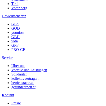
Tirol
Vorarlberg
Gewerkschaften
GPA
GÖD
younion
GBH
vida
GPF
PRO-GE
Service
Über uns
Vorteile und Leistungen
Solidarität
kollektivvertrag.at
betriebsraete.at
gesundearbeit.at
Kontakt
Presse