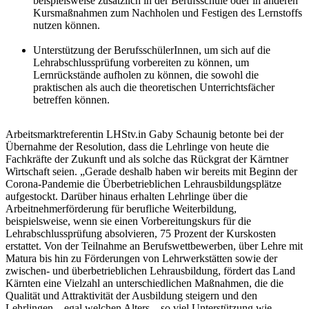
beispielsweise zusätzlich in der Berufsschule oder in anderen
Kursmaßnahmen zum Nachholen und Festigen des Lernstoffs
nutzen können.
Unterstützung der BerufsschülerInnen, um sich auf die
Lehrabschlussprüfung vorbereiten zu können, um
Lernrückstände aufholen zu können, die sowohl die
praktischen als auch die theoretischen Unterrichtsfächer
betreffen können.
Arbeitsmarktreferentin LHStv.in Gaby Schaunig betonte bei der
Übernahme der Resolution, dass die Lehrlinge von heute die
Fachkräfte der Zukunft und als solche das Rückgrat der Kärntner
Wirtschaft seien. „Gerade deshalb haben wir bereits mit Beginn der
Corona-Pandemie die Überbetrieblichen Lehrausbildungsplätze
aufgestockt. Darüber hinaus erhalten Lehrlinge über die
Arbeitnehmerförderung für berufliche Weiterbildung,
beispielsweise, wenn sie einen Vorbereitungskurs für die
Lehrabschlussprüfung absolvieren, 75 Prozent der Kurskosten
erstattet. Von der Teilnahme an Berufswettbewerben, über Lehre mit
Matura bis hin zu Förderungen von Lehrwerkstätten sowie der
zwischen- und überbetrieblichen Lehrausbildung, fördert das Land
Kärnten eine Vielzahl an unterschiedlichen Maßnahmen, die die
Qualität und Attraktivität der Ausbildung steigern und den
Lehrlingen – egal welchen Alters – so viel Unterstützung wie