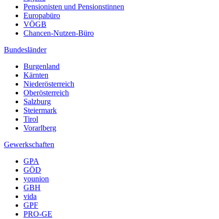
Pensionisten und Pensionstinnen
Europabüro
VÖGB
Chancen-Nutzen-Büro
Bundesländer
Burgenland
Kärnten
Niederösterreich
Oberösterreich
Salzburg
Steiermark
Tirol
Vorarlberg
Gewerkschaften
GPA
GÖD
younion
GBH
vida
GPF
PRO-GE