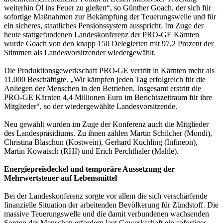
weiterhin Öl ins Feuer zu gießen“, so Günther Goach, der sich für
sofortige Maßnahmen zur Bekämpfung der Teuerungswelle und für
ein sicheres, staatliches Pensionssystem ausspricht. Im Zuge der
heute stattgefundenen Landeskonferenz der PRO-GE Kärnten
wurde Goach von den knapp 150 Delegierten mit 97,2 Prozent der
Stimmen als Landesvorsitzender wiedergewählt.
Die Produktionsgewerkschaft PRO-GE vertritt in Kärnten mehr als
11.000 Beschäftigte. „Wir kämpfen jeden Tag erfolgreich für die
Anliegen der Menschen in den Betrieben. Insgesamt erstritt die
PRO-GE Kärnten 4,4 Millionen Euro im Berichtszeitraum für ihre
Mitglieder“, so der wiedergewählte Landesvorsitzende.
Neu gewählt wurden im Zuge der Konferenz auch die Mitglieder
des Landespräsidiums. Zu ihnen zählen Martin Schilcher (Mondi),
Christina Blaschun (Kostwein), Gerhard Kuchling (Infineon),
Martin Kowatsch (RHI) und Erich Perchthaler (Mahle).
Energiepreisdeckel und temporäre Aussetzung der
Mehrwertsteuer auf Lebensmittel
Bei der Landeskonferenz sorgte vor allem die sich verschärfende
finanzielle Situation der arbeitenden Bevölkerung für Zündstoff. Die
massive Teuerungswelle und die damit verbundenen wachsenden
Sorgen der Menschen erfordern laut Gewerkschaft ein sofortiges