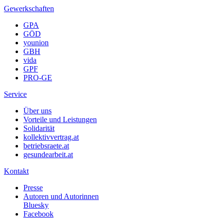
Gewerkschaften
GPA
GÖD
younion
GBH
vida
GPF
PRO-GE
Service
Über uns
Vorteile und Leistungen
Solidarität
kollektivvertrag.at
betriebsraete.at
gesundearbeit.at
Kontakt
Presse
Autoren und Autorinnen
Bluesky
Facebook