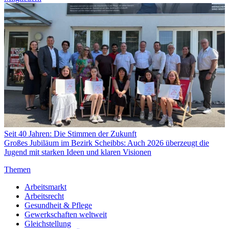
Seit 40 Jahren: Die Stimmen der Zukunft
Großes Jubiläum im Bezirk Scheibbs: Auch 2026 überzeugt die
Jugend mit starken Ideen und klaren Visionen
Themen
Arbeitsmarkt
Arbeitsrecht
Gesundheit & Pflege
Gewerkschaften weltweit
Gleichstellung