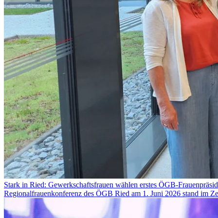
Stark in Ried: Gewerkschaftsfrauen wählen erstes ÖGB-Frauenpräsi
Regionalfrauenkonferenz des ÖGB Ried am 1. Juni 2026 stand im Zeic