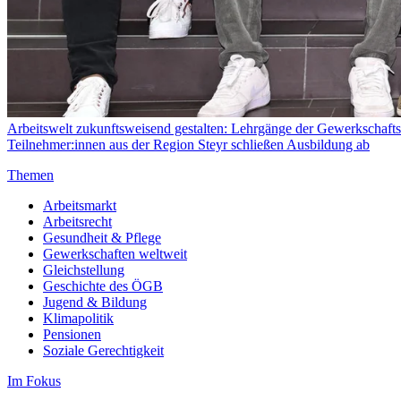
Arbeitswelt zukunftsweisend gestalten: Lehrgänge der Gewerkschaftsc
Teilnehmer:innen aus der Region Steyr schließen Ausbildung ab
Themen
Arbeitsmarkt
Arbeitsrecht
Gesundheit & Pflege
Gewerkschaften weltweit
Gleichstellung
Geschichte des ÖGB
Jugend & Bildung
Klimapolitik
Pensionen
Soziale Gerechtigkeit
Im Fokus