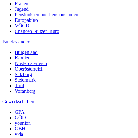
Frauen
Jugend
Pensionisten und Pensionstinnen
Europabüro
VÖGB
Chancen-Nutzen-Büro
Bundesländer
Burgenland
Kärnten
Niederösterreich
Oberösterreich
Salzburg
Steiermark
Tirol
Vorarlberg
Gewerkschaften
GPA
GÖD
younion
GBH
vida