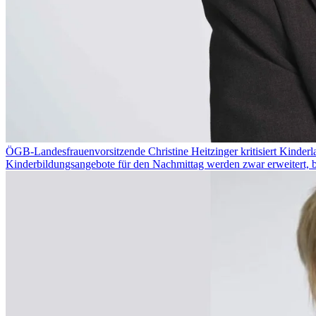
ÖGB-Landesfrauenvorsitzende Christine Heitzinger kritisiert Kinder
Kinderbildungsangebote für den Nachmittag werden zwar erweitert, ble