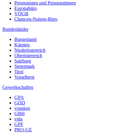
Pensionisten und Pensionstinnen
Europabüro
VÖGB
Chancen-Nutzen-Büro
Bundesländer
Burgenland
Kärnten
Niederösterreich
Oberösterreich
Salzburg
Steiermark
Tirol
Vorarlberg
Gewerkschaften
GPA
GÖD
younion
GBH
vida
GPF
PRO-GE