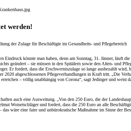
/Krankenhaus.jpg
et werden!
ltung der Zulage für Beschäftigte im Gesundheits- und Pflegebereich
esen Eindruck könnte man haben, denn am Sonntag, 31. Jänner, läuft di
 nichts geändert – sie müssen in den Spitälern sowie den Alten- und P
er. Er fordert, dass die Erschwerniszulage so lange ausbezahlt wird, bi
 2020 abgeschlossenen Pflegeverhandlungen in Kraft tritt. „Die Verh
 erreichen – völlig unabhängig von Corona“, sagt Jedinger und weist 
ften auch eine Ausweitung. „Von den 250 Euro, die der Landeshauptman
ut Woisetschläger und fordert, dass die 250 Euro an alle Beschäftigt
– das wäre eine faire und unbürokratische Maßnahme im Sinne der Beschä