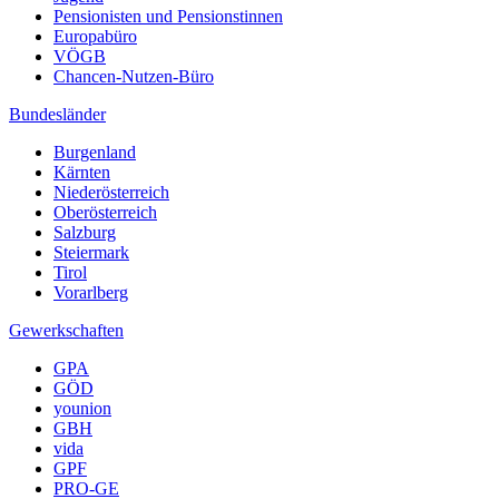
Pensionisten und Pensionstinnen
Europabüro
VÖGB
Chancen-Nutzen-Büro
Bundesländer
Burgenland
Kärnten
Niederösterreich
Oberösterreich
Salzburg
Steiermark
Tirol
Vorarlberg
Gewerkschaften
GPA
GÖD
younion
GBH
vida
GPF
PRO-GE