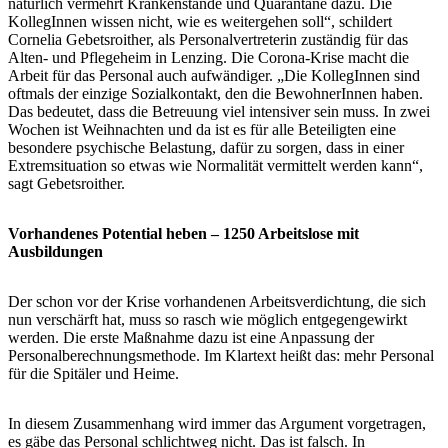
natürlich vermehrt Krankenstände und Quarantäne dazu. Die
KollegInnen wissen nicht, wie es weitergehen soll“, schildert
Cornelia Gebetsroither, als Personalvertreterin zuständig für das
Alten- und Pflegeheim in Lenzing. Die Corona-Krise macht die
Arbeit für das Personal auch aufwändiger. „Die KollegInnen sind
oftmals der einzige Sozialkontakt, den die BewohnerInnen haben.
Das bedeutet, dass die Betreuung viel intensiver sein muss. In zwei
Wochen ist Weihnachten und da ist es für alle Beteiligten eine
besondere psychische Belastung, dafür zu sorgen, dass in einer
Extremsituation so etwas wie Normalität vermittelt werden kann“,
sagt Gebetsroither.
Vorhandenes Potential heben – 1250 Arbeitslose mit
Ausbildungen
Der schon vor der Krise vorhandenen Arbeitsverdichtung, die sich
nun verschärft hat, muss so rasch wie möglich entgegengewirkt
werden. Die erste Maßnahme dazu ist eine Anpassung der
Personalberechnungsmethode. Im Klartext heißt das: mehr Personal
für die Spitäler und Heime.
In diesem Zusammenhang wird immer das Argument vorgetragen,
es gäbe das Personal schlichtweg nicht. Das ist falsch. In