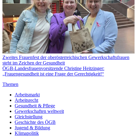
Zweites Frauenfest der oberösterreichischen Gewerkschaftsfrauen
steht im Zeichen der Gesundheit
ÖGB-Landesfrauenvorsitzende Christine Heitzinger:
„Frauengesundheit ist eine Frage der Gerechtigkeit!“
Themen
Arbeitsmarkt
Arbeitsrecht
Gesundheit & Pflege
Gewerkschaften weltweit
Gleichstellung
Geschichte des ÖGB
Jugend & Bildung
Klimapolitik