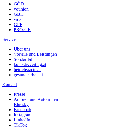
GÖD
younion
GBH
vida
GPF
PRO-GE
Service
Über uns
Vorteile und Leistungen
Solidarität
kollektivvertrag.at
betriebsraete.at
gesundearbeit.at
Kontakt
Presse
Autoren und Autorinnen
Bluesky
Facebook
Instagram
LinkedIn
TikTok