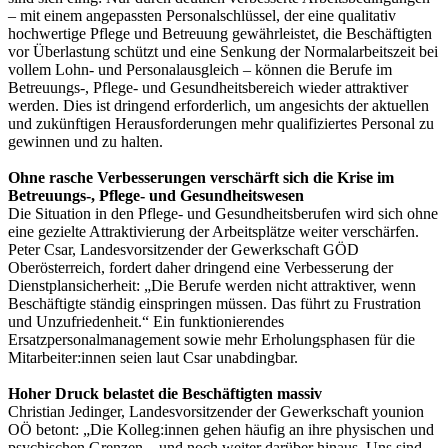
– mit einem angepassten Personalschlüssel, der eine qualitativ
hochwertige Pflege und Betreuung gewährleistet, die Beschäftigten
vor Überlastung schützt und eine Senkung der Normalarbeitszeit bei
vollem Lohn- und Personalausgleich – können die Berufe im
Betreuungs-, Pflege- und Gesundheitsbereich wieder attraktiver
werden. Dies ist dringend erforderlich, um angesichts der aktuellen
und zukünftigen Herausforderungen mehr qualifiziertes Personal zu
gewinnen und zu halten.
Ohne rasche Verbesserungen verschärft sich die Krise im
Betreuungs-, Pflege- und Gesundheitswesen
Die Situation in den Pflege- und Gesundheitsberufen wird sich ohne
eine gezielte Attraktivierung der Arbeitsplätze weiter verschärfen.
Peter Csar, Landesvorsitzender der Gewerkschaft GÖD
Oberösterreich, fordert daher dringend eine Verbesserung der
Dienstplansicherheit: „Die Berufe werden nicht attraktiver, wenn
Beschäftigte ständig einspringen müssen. Das führt zu Frustration
und Unzufriedenheit.“ Ein funktionierendes
Ersatzpersonalmanagement sowie mehr Erholungsphasen für die
Mitarbeiter:innen seien laut Csar unabdingbar.
Hoher Druck belastet die Beschäftigten massiv
Christian Jedinger, Landesvorsitzender der Gewerkschaft younion
OÖ betont: „Die Kolleg:innen gehen häufig an ihre physischen und
psychischen Grenzen – und noch weiter darüber hinaus. Uns sind