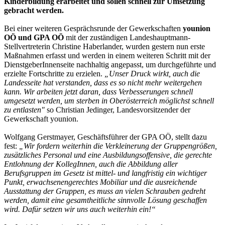
Kinderbildung erarbeitet und sollen schnell zur Umsetzung
gebracht werden.
Bei einer weiteren Gesprächsrunde der Gewerkschaften
younion
OÖ und GPA OÖ
mit der zuständigen Landeshauptmann-
Stellvertreterin Christine Haberlander, wurden gestern nun erste
Maßnahmen erfasst und werden in einem weiteren Schritt mit der
DienstgeberInnenseite nachhaltig angepasst, um durchgeführte und
erzielte Fortschritte zu erzielen.
„Unser Druck wirkt, auch die
Landesseite hat verstanden, dass es so nicht mehr weitergehen
kann. Wir arbeiten jetzt daran, dass Verbesserungen schnell
umgesetzt werden, um sterben in Oberösterreich möglichst schnell
zu entlasten"
so Christian Jedinger, Landesvorsitzender der
Gewerkschaft younion.
Wolfgang Gerstmayer, Geschäftsführer der GPA OÖ, stellt dazu
fest:
„Wir fordern weiterhin die Verkleinerung der Gruppengrößen,
zusätzliches Personal und eine Ausbildungsoffensive, die gerechte
Entlohnung der KollegInnen, auch die Abbildung aller
Berufsgruppen im Gesetz ist mittel- und langfristig ein wichtiger
Punkt, erwachsenengerechtes Mobiliar und die ausreichende
Ausstattung der Gruppen, es muss an vielen Schrauben gedreht
werden, damit eine gesamtheitliche sinnvolle Lösung geschaffen
wird. Dafür setzen wir uns auch weiterhin ein!“