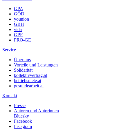
GPA
GÖD
younion
GBH
vida
GPF
PRO-GE
Service
Über uns
Vorteile und Leistungen
Solidarität
kollektivvertrag.at
betriebsraete.at
gesundearbeit.at
Kontakt
Presse
Autoren und Autorinnen
Bluesky
Facebook
Instagram