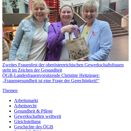
Zweites Frauenfest der oberösterreichischen Gewerkschaftsfrauen
steht im Zeichen der Gesundheit
ÖGB-Landesfrauenvorsitzende Christine Heitzinger:
„Frauengesundheit ist eine Frage der Gerechtigkeit!“
Themen
Arbeitsmarkt
Arbeitsrecht
Gesundheit & Pflege
Gewerkschaften weltweit
Gleichstellung
Geschichte des ÖGB