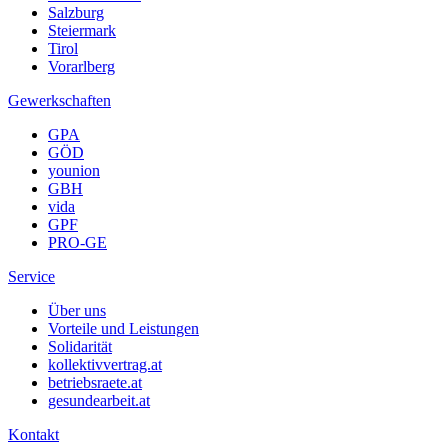
Salzburg
Steiermark
Tirol
Vorarlberg
Gewerkschaften
GPA
GÖD
younion
GBH
vida
GPF
PRO-GE
Service
Über uns
Vorteile und Leistungen
Solidarität
kollektivvertrag.at
betriebsraete.at
gesundearbeit.at
Kontakt