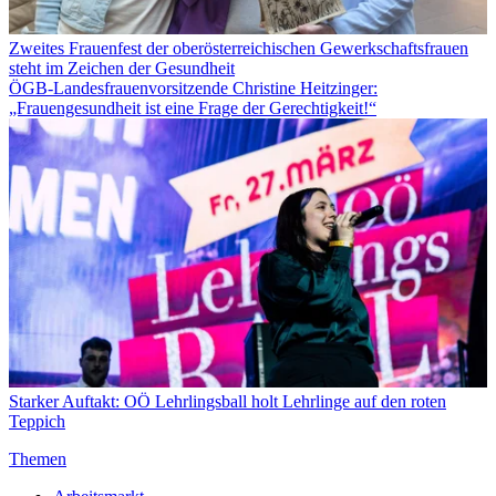
Zweites Frauenfest der oberösterreichischen Gewerkschaftsfrauen
steht im Zeichen der Gesundheit
ÖGB-Landesfrauenvorsitzende Christine Heitzinger:
„Frauengesundheit ist eine Frage der Gerechtigkeit!“
Starker Auftakt: OÖ Lehrlingsball holt Lehrlinge auf den roten
Teppich
Themen