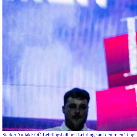
Starker Auftakt: OÖ Lehrlingsball holt Lehrlinge auf den roten Teppi