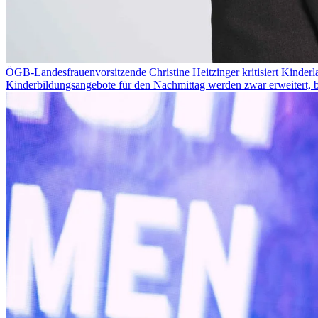
ÖGB-Landesfrauenvorsitzende Christine Heitzinger kritisiert Kinder
Kinderbildungsangebote für den Nachmittag werden zwar erweitert, ble