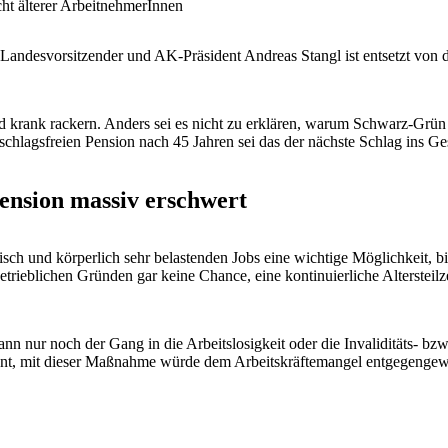
cht älterer ArbeitnehmerInnen
Landesvorsitzender und AK-Präsident Andreas Stangl ist entsetzt von 
 krank rackern. Anders sei es nicht zu erklären, warum Schwarz-Grün n
hlagsfreien Pension nach 45 Jahren sei das der nächste Schlag ins Ge
ension massiv erschwert
hisch und körperlich sehr belastenden Jobs eine wichtige Möglichkeit, 
 betrieblichen Gründen gar keine Chance, eine kontinuierliche Alterste
n nur noch der Gang in die Arbeitslosigkeit oder die Invaliditäts- bz
ment, mit dieser Maßnahme würde dem Arbeitskräftemangel entgegengewirk