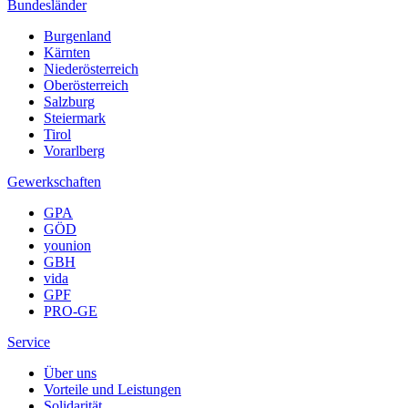
Bundesländer
Burgenland
Kärnten
Niederösterreich
Oberösterreich
Salzburg
Steiermark
Tirol
Vorarlberg
Gewerkschaften
GPA
GÖD
younion
GBH
vida
GPF
PRO-GE
Service
Über uns
Vorteile und Leistungen
Solidarität