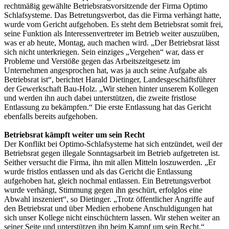
rechtmäßig gewählte Betriebsratsvorsitzende der Firma Optimo
Schlafsysteme. Das Betretungsverbot, das die Firma verhängt hatte,
wurde vom Gericht aufgehoben. Es steht dem Betriebsrat somit frei,
seine Funktion als Interessenvertreter im Betrieb weiter auszuüben,
was er ab heute, Montag, auch machen wird. „Der Betriebsrat lässt
sich nicht unterkriegen. Sein einziges „Vergehen“ war, dass er
Probleme und Verstöße gegen das Arbeitszeitgesetz im
Unternehmen angesprochen hat, was ja auch seine Aufgabe als
Betriebsrat ist“, berichtet Harald Dietinger, Landesgeschäftsführer
der Gewerkschaft Bau-Holz. „Wir stehen hinter unserem Kollegen
und werden ihn auch dabei unterstützen, die zweite fristlose
Entlassung zu bekämpfen.“ Die erste Entlassung hat das Gericht
ebenfalls bereits aufgehoben.
Betriebsrat kämpft weiter um sein Recht
Der Konflikt bei Optimo-Schlafsysteme hat sich entzündet, weil der
Betriebsrat gegen illegale Sonntagsarbeit im Betrieb aufgetreten ist.
Seither versucht die Firma, ihn mit allen Mitteln loszuwerden. „Er
wurde fristlos entlassen und als das Gericht die Entlassung
aufgehoben hat, gleich nochmal entlassen. Ein Betretungsverbot
wurde verhängt, Stimmung gegen ihn geschürt, erfolglos eine
Abwahl inszeniert“, so Dietinger. „Trotz öffentlicher Angriffe auf
den Betriebsrat und über Medien erhobene Anschuldigungen hat
sich unser Kollege nicht einschüchtern lassen. Wir stehen weiter an
seiner Seite und unterstützen ihn beim Kampf um sein Recht.“