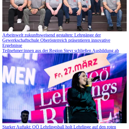
Arbeitswelt zukunftsweisend gestalten: Lehrgänge der
Gewerkschaftschule Oberösterreich präsentieren innovative
Ergebnisse
Teilnehmer:innen aus der Region Steyr schließen Ausbildung ab
Starker Auftakt: OÖ Lehrlingsball holt Lehrlinge auf den roten