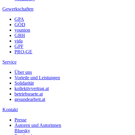
Gewerkschaften
GPA
GÖD
younion
GBH
vida
GPF
PRO-GE
Service
Über uns
Vorteile und Leistungen
Solidarität
kollektivvertrag.at
betriebsraete.at
gesundearbeit.at
Kontakt
Presse
Autoren und Autorinnen
Bluesky