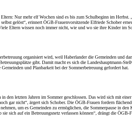
s Eltern: Nur mehr elf Wochen sind es bis zum Schulbeginn im Herbst. 
bst gelöst“, erinnert ÖGB-Frauenvorsitzende Elfriede Schober erneut a
iele Eltern wissen noch immer nicht, wie und wo sie ihre Kinder im 
erbetreuung organisiert wird, weil Haberlander die Gemeinden und dami
 Betreuungsplätze gibt. Damit macht es sich die Landeshauptmann-Stellve
ie Gemeinden und Planbarkeit bei der Sommerbetreuung gefordert hat.
in den letzten Jahren im Sommer geschlossen. Das wird sich mit einer
och gar nicht“, ärgert sich Schober. Die ÖGB-Frauen fordern fläche
 nehmen, um es Gemeinden zu ermöglichen, die Sommerpause in den Ki
b sie sich auf ein Betreuungsnetz verlassen können“, drängt die ÖGB-F