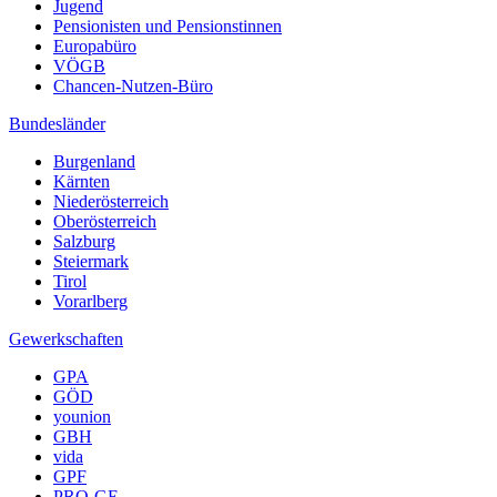
Jugend
Pensionisten und Pensionstinnen
Europabüro
VÖGB
Chancen-Nutzen-Büro
Bundesländer
Burgenland
Kärnten
Niederösterreich
Oberösterreich
Salzburg
Steiermark
Tirol
Vorarlberg
Gewerkschaften
GPA
GÖD
younion
GBH
vida
GPF
PRO-GE