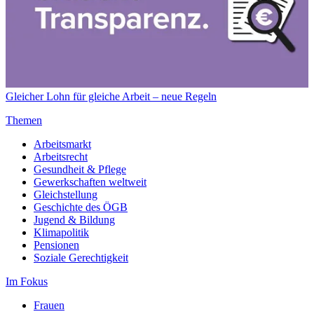
Gleicher Lohn für gleiche Arbeit – neue Regeln
Themen
Arbeitsmarkt
Arbeitsrecht
Gesundheit & Pflege
Gewerkschaften weltweit
Gleichstellung
Geschichte des ÖGB
Jugend & Bildung
Klimapolitik
Pensionen
Soziale Gerechtigkeit
Im Fokus
Frauen