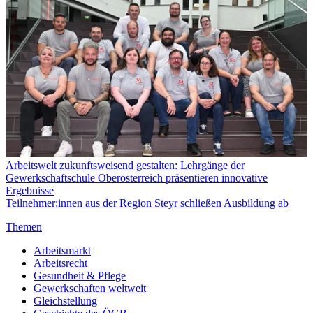
Arbeitswelt zukunftsweisend gestalten: Lehrgänge der
Gewerkschaftschule Oberösterreich präsentieren innovative
Ergebnisse
Teilnehmer:innen aus der Region Steyr schließen Ausbildung ab
Themen
Arbeitsmarkt
Arbeitsrecht
Gesundheit & Pflege
Gewerkschaften weltweit
Gleichstellung