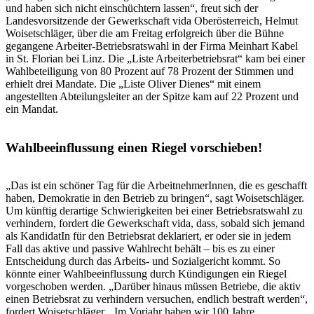
und haben sich nicht einschüchtern lassen“, freut sich der
Landesvorsitzende der Gewerkschaft vida Oberösterreich, Helmut
Woisetschläger, über die am Freitag erfolgreich über die Bühne
gegangene Arbeiter-Betriebsratswahl in der Firma Meinhart Kabel
in St. Florian bei Linz. Die „Liste Arbeiterbetriebsrat“ kam bei einer
Wahlbeteiligung von 80 Prozent auf 78 Prozent der Stimmen und
erhielt drei Mandate. Die „Liste Oliver Dienes“ mit einem
angestellten Abteilungsleiter an der Spitze kam auf 22 Prozent und
ein Mandat.
Wahlbeeinflussung einen Riegel vorschieben!
„Das ist ein schöner Tag für die ArbeitnehmerInnen, die es geschafft
haben, Demokratie in den Betrieb zu bringen“, sagt Woisetschläger.
Um künftig derartige Schwierigkeiten bei einer Betriebsratswahl zu
verhindern, fordert die Gewerkschaft vida, dass, sobald sich jemand
als KandidatIn für den Betriebsrat deklariert, er oder sie in jedem
Fall das aktive und passive Wahlrecht behält – bis es zu einer
Entscheidung durch das Arbeits- und Sozialgericht kommt. So
könnte einer Wahlbeeinflussung durch Kündigungen ein Riegel
vorgeschoben werden. „Darüber hinaus müssen Betriebe, die aktiv
einen Betriebsrat zu verhindern versuchen, endlich bestraft werden“,
fordert Woisetschläger. „Im Vorjahr haben wir 100 Jahre