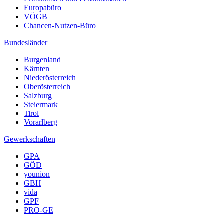
Europabüro
VÖGB
Chancen-Nutzen-Büro
Bundesländer
Burgenland
Kärnten
Niederösterreich
Oberösterreich
Salzburg
Steiermark
Tirol
Vorarlberg
Gewerkschaften
GPA
GÖD
younion
GBH
vida
GPF
PRO-GE