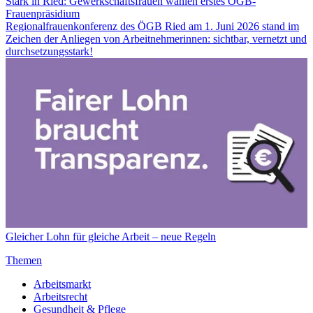
Stark in Ried: Gewerkschaftsfrauen wählen erstes ÖGB-
Frauenpräsidium
Regionalfrauenkonferenz des ÖGB Ried am 1. Juni 2026 stand im
Zeichen der Anliegen von Arbeitnehmerinnen: sichtbar, vernetzt und
durchsetzungsstark!
Gleicher Lohn für gleiche Arbeit – neue Regeln
Themen
Arbeitsmarkt
Arbeitsrecht
Gesundheit & Pflege