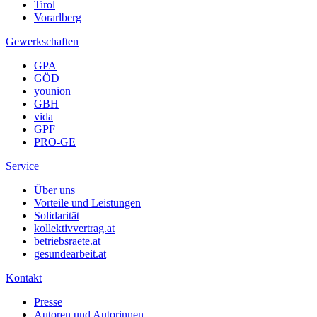
Tirol
Vorarlberg
Gewerkschaften
GPA
GÖD
younion
GBH
vida
GPF
PRO-GE
Service
Über uns
Vorteile und Leistungen
Solidarität
kollektivvertrag.at
betriebsraete.at
gesundearbeit.at
Kontakt
Presse
Autoren und Autorinnen