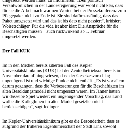
umgesetzt werden muss, zu informieren. „Den politisch
Verantwortlichen in der Landesregierung war wohl nicht klar, dass
für sie die Arbeit nach warmen Worten bei der Pressekonferenz zum
Pflegepaket nicht zu Ende ist. Sie sind dafür zuständig, dass das
Paket umgesetzt wird und das ist bis dato nicht passiert“, kritisiert
Woisetschläger. Für die vida ist aber klar: Die Ansprüche für die
Beschäftigten müssen – auch rückwirkend ab 1. Februar –
umgesetzt werden.
Der Fall KUK
Im in den Medien bereits zitierten Fall des Kepler-
Universitätsklinikums (KUK) hat der Zentralbetriebsrat bereits im
November darauf hingewiesen, dass der Gesetzesvorschlag
ungenügend ist und wichtige Punkte nicht enthält. „Es ist vor allem
darum gegangen, dass die Verbesserungen für die Beschäftigten im
alten Besoldungsmodell nicht umgesetzt waren. Im Jänner hatten
wir dasselbe Spiel wieder: ein ungenügender Vorschlag, das Land
wollte die KollegInnen im alten Modell gesetzlich nicht
berücksichtigen“, sagt Jedinger.
Im Kepler-Universitätsklinikum gibt es die Besonderheit, dass es
aufgrund der früheren Eigentümerschaft der Stadt Linz sowohl