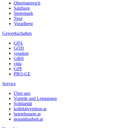
Oberösterreich
Salzburg
Steiermark
Tirol
Vorarlberg
Gewerkschaften
GPA
GÖD
younion
GBH
vida
GPF
PRO-GE
Service
Über uns
Vorteile und Leistungen
Solidarität
kollektivvertrag.at
betriebsraete.at
gesundearbeit.at