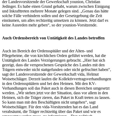
der Landesvorsitzende der Gewerkschaft younion, Christian
Jedinger. Es habe einen Grund gehabt, warum zwischen Einigung
und Inkrafttreten mehrere Monate gelegen sind. „Genau das hätte
solche Fälle verhindern sollen und der Gesetzgebung die Zeit
einräumen, um alles rechtzeitig umsetzen zu können. Jetzt darf es
keine Ausreden mehr geben“, so der younion-Vorsitzende.
Auch Ordensbereich von Untätigkeit des Landes betroffen
Auch im Bereich der Ordensspitäler und der Alten- und
Pflegeheime, die von kirchlichen Orden geführt werden, hat die
Untätigkeit des Landes Verzögerungen gebracht. „Hier hat sich
gezeigt, dass die versprochenen Gespräche des Landes mit den
Trägern entweder nicht stattgefunden oder nicht gefruchtet haben“,
sagt der Landesvorsitzende der Gewerkschaft vida, Helmut
Woisetschläger. Derzeit laufen die Kollektivvertragsverhandlungen
in den Ordensspitälern und bei den Heimen. Mit den KV-
Verhandlungen soll das Paket auch in diesen Bereichen umgesetzt
werden. „Wir stehen jetzt vor der Situation, dass vor allem in den
Heimen, sich die Träger zieren, das Paket in Kraft treten zu lassen.
So kann man mit den Beschäftigten nicht umgehen“, sagt
Woisetschläger. Für den vida-Vorsitzenden hat es das Land
verabsäumt, die Träger rechtzeitig über das Paket und wie es