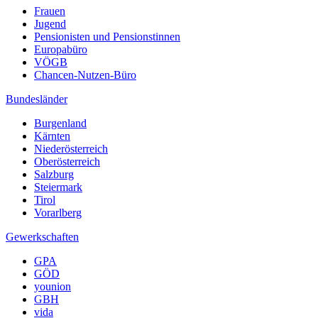
Frauen
Jugend
Pensionisten und Pensionstinnen
Europabüro
VÖGB
Chancen-Nutzen-Büro
Bundesländer
Burgenland
Kärnten
Niederösterreich
Oberösterreich
Salzburg
Steiermark
Tirol
Vorarlberg
Gewerkschaften
GPA
GÖD
younion
GBH
vida