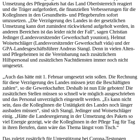
Umsetzung des Pflegepakets hat das Land Oberösterreich reagiert
und die Träger aufgefordert, die finanziellen Verbesserungen für die
KollegInnen in den Gesundheits- und Pflegeberufen sofort
umzusetzen. „Die Verzögerung des Landes in der gesetzlichen
Umsetzung kann dort zumindest rückwirkend aufgeholt werden, in
anderen Bereichen ist das leider nicht der Fall“, sagen Christian
Jedinger (Landesvorsitzender Gewerkschaft younion), Helmut
Woisetschläger (Landesvorsitzender Gewerkschaft vida) und der
GPA-Landesgeschäftsführer Andreas Stangl. Denn in vielen Alten-
und Pflegeheimen ist die Vereinbarung nach zusätzlichem
Hilfspersonal und zusätzlichen Nachtdiensten immer noch nicht
umgesetzt.
„Auch das hätte mit 1. Februar umgesetzt sein sollen. Die Rechnung
für diese Verzögerung des Landes müssen jetzt die Beschäftigten
zahlen“, so die Gewerkschafter. Deshalb ist nun Eile geboten! Die
zusätzlichen Stellen müssen so schnell wie möglich ausgeschrieben
und das Personal unverzüglich eingestellt werden. „Es kann nicht
sein, dass die KollegInnen die Untätigkeit des Landes noch länger
ausbaden müssen“, sind sich Stangl, Jedinger und Woisetschläger
einig. „Hätte die Landesregierung in der Umsetzung des Pakets so
viel Energie gezeigt, wie die KollegInnen in der Pflege Tag für Tag
in ihren Berufen, dann wäre das Thema längst vom Tisch.“
Das zuletzt zusätzlich für Unterstützung bei Corona-Testungen