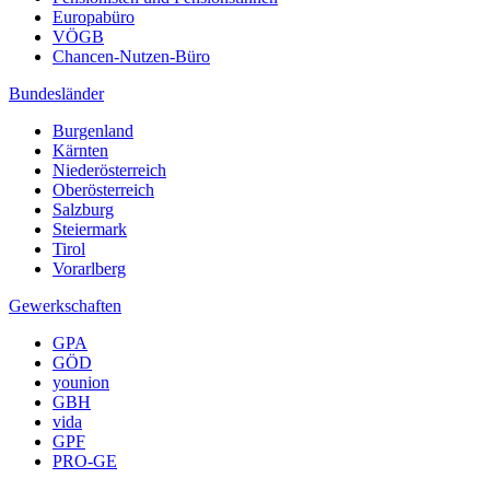
Europabüro
VÖGB
Chancen-Nutzen-Büro
Bundesländer
Burgenland
Kärnten
Niederösterreich
Oberösterreich
Salzburg
Steiermark
Tirol
Vorarlberg
Gewerkschaften
GPA
GÖD
younion
GBH
vida
GPF
PRO-GE