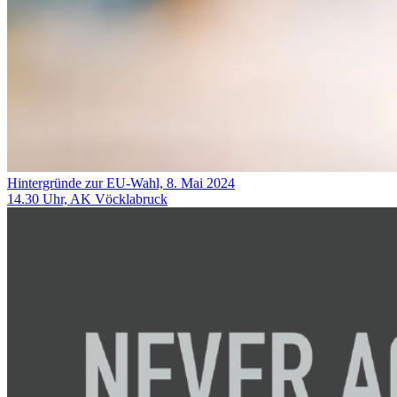
Hintergründe zur EU-Wahl, 8. Mai 2024
14.30 Uhr, AK Vöcklabruck