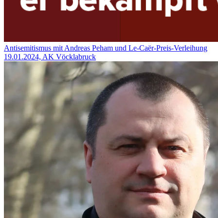
Antisemitismus mit Andreas Peham und Le-Caër-Preis-Verleihung
19.01.2024, AK Vöcklabruck