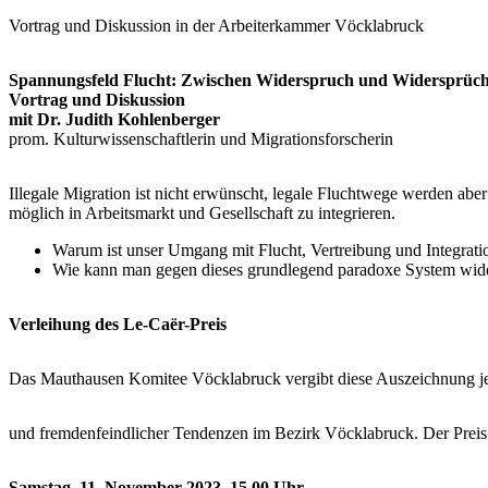
Vortrag und Diskussion in der Arbeiterkammer Vöcklabruck
Spannungsfeld Flucht: Zwischen Widerspruch und Widersprüchl
Vortrag und Diskussion
mit Dr. Judith Kohlenberger
prom. Kulturwissenschaftlerin und Migrationsforscherin
Illegale Migration ist nicht erwünscht, legale Fluchtwege werden aber
möglich in Arbeitsmarkt und Gesellschaft zu integrieren.
Warum ist unser Umgang mit Flucht, Vertreibung und Integrati
Wie kann man gegen dieses grundlegend paradoxe System wide
Verleihung des Le-Caër-Preis
Das Mauthausen Komitee Vöcklabruck vergibt diese Auszeichnung jedes
und fremdenfeindlicher Tendenzen im Bezirk Vöcklabruck. Der Preis 
Samstag, 11. November 2023, 15.00 Uhr