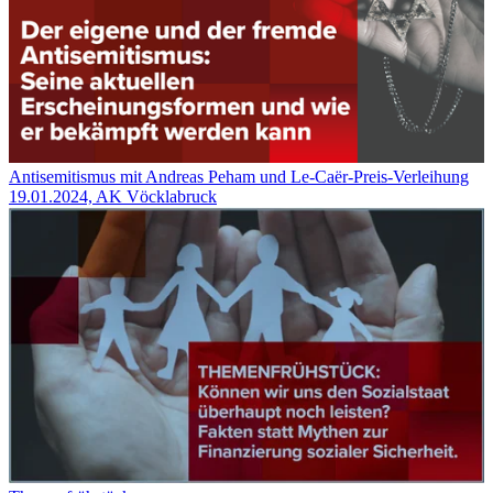
Antisemitismus mit Andreas Peham und Le-Caër-Preis-Verleihung
19.01.2024, AK Vöcklabruck