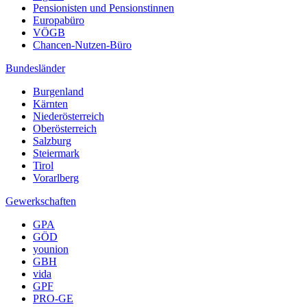
Pensionisten und Pensionstinnen
Europabüro
VÖGB
Chancen-Nutzen-Büro
Bundesländer
Burgenland
Kärnten
Niederösterreich
Oberösterreich
Salzburg
Steiermark
Tirol
Vorarlberg
Gewerkschaften
GPA
GÖD
younion
GBH
vida
GPF
PRO-GE