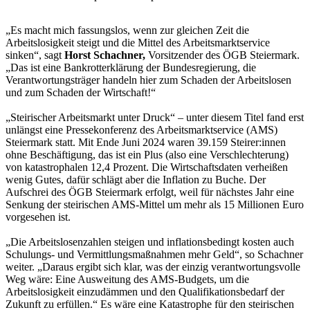
„Es macht mich fassungslos, wenn zur gleichen Zeit die
Arbeitslosigkeit steigt und die Mittel des Arbeitsmarktservice
sinken“, sagt
Horst Schachner,
Vorsitzender des ÖGB Steiermark.
„Das ist eine Bankrotterklärung der Bundesregierung, die
Verantwortungsträger handeln hier zum Schaden der Arbeitslosen
und zum Schaden der Wirtschaft!“
„Steirischer Arbeitsmarkt unter Druck“ – unter diesem Titel fand erst
unlängst eine Pressekonferenz des Arbeitsmarktservice (AMS)
Steiermark statt. Mit Ende Juni 2024 waren 39.159 Steirer:innen
ohne Beschäftigung, das ist ein Plus (also eine Verschlechterung)
von katastrophalen 12,4 Prozent. Die Wirtschaftsdaten verheißen
wenig Gutes, dafür schlägt aber die Inflation zu Buche. Der
Aufschrei des ÖGB Steiermark erfolgt, weil für nächstes Jahr eine
Senkung der steirischen AMS-Mittel um mehr als 15 Millionen Euro
vorgesehen ist.
„Die Arbeitslosenzahlen steigen und inflationsbedingt kosten auch
Schulungs- und Vermittlungsmaßnahmen mehr Geld“, so Schachner
weiter. „Daraus ergibt sich klar, was der einzig verantwortungsvolle
Weg wäre: Eine Ausweitung des AMS-Budgets, um die
Arbeitslosigkeit einzudämmen und den Qualifikationsbedarf der
Zukunft zu erfüllen.“ Es wäre eine Katastrophe für den steirischen