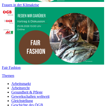
Frauen in der Klimakrise
Fair Fashion
Themen
Arbeitsmarkt
Arbeitsrecht
Gesundheit & Pflege
Gewerkschaften weltweit
Gleichstellung
Geschichte des ÖGB