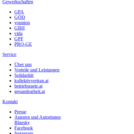
Gewerkschaften
GPA
GÖD
younion
GBH
vida
GPF
PRO-GE
Service
Über uns
Vorteile und Leistungen
Solidarität
kollektivvertrag.at
betriebsraete.at
gesundearbeit.at
Kontakt
Presse
Autoren und Autorinnen
Bluesky
Facebook
Instagram