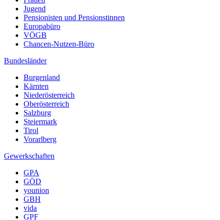
Jugend
Pensionisten und Pensionstinnen
Europabüro
VÖGB
Chancen-Nutzen-Büro
Bundesländer
Burgenland
Kärnten
Niederösterreich
Oberösterreich
Salzburg
Steiermark
Tirol
Vorarlberg
Gewerkschaften
GPA
GÖD
younion
GBH
vida
GPF