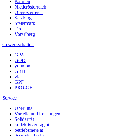
Kärnten
Niederösterreich
Oberösterreich
Salzburg
Steiermark
Tirol
Vorarlberg
Gewerkschaften
GPA
GÖD
younion
GBH
vida
GPF
PRO-GE
Service
Über uns
Vorteile und Leistungen
Solidarität
kollektivvertrag.at
betriebsraete.at
gesundearbeit.at