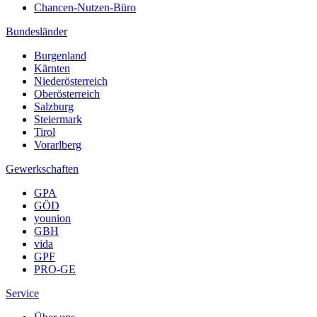
Chancen-Nutzen-Büro
Bundesländer
Burgenland
Kärnten
Niederösterreich
Oberösterreich
Salzburg
Steiermark
Tirol
Vorarlberg
Gewerkschaften
GPA
GÖD
younion
GBH
vida
GPF
PRO-GE
Service