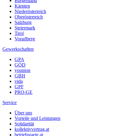
Burgenland
Kärnten
Niederösterreich
Oberösterreich
Salzburg
Steiermark
Tirol
Vorarlberg
Gewerkschaften
GPA
GÖD
younion
GBH
vida
GPF
PRO-GE
Service
Über uns
Vorteile und Leistungen
Solidarität
kollektivvertrag.at
betriebsraete.at