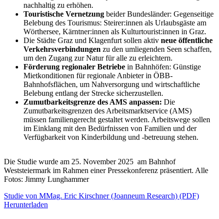
nachhaltig zu erhöhen.
Touristische Vernetzung
beider Bundesländer: Gegenseitige
Belebung des Tourismus: Steirer:innen als Urlaubsgäste am
Wörthersee, Kärntner:innen als Kulturtourist:innen in Graz.
Die Städte Graz und Klagenfurt sollen aktiv
neue öffentliche
Verkehrsverbindungen
zu den umliegenden Seen schaffen,
um den Zugang zur Natur für alle zu erleichtern.
Förderung regionaler Betriebe
in Bahnhöfen: Günstige
Mietkonditionen für regionale Anbieter in ÖBB-
Bahnhofsflächen, um Nahversorgung und wirtschaftliche
Belebung entlang der Strecke sicherzustellen.
Zumutbarkeitsgrenze des AMS anpassen:
Die
Zumutbarkeitsgrenzen des Arbeitsmarktservice (AMS)
müssen familiengerecht gestaltet werden. Arbeitswege sollen
im Einklang mit den Bedürfnissen von Familien und der
Verfügbarkeit von Kinderbildung und -betreuung stehen.
Die Studie wurde am 25. November 2025 am Bahnhof
Weststeiermark im Rahmen einer Pressekonferenz präsentiert. Alle
Fotos: Jimmy Lunghammer
Studie von MMag. Eric Kirschner (Joanneum Research) (PDF)
Herunterladen