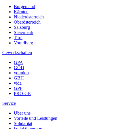
Burgenland
Kärnten
Niederösterreich
Oberösterreich
Salzburg
Steiermark
Tirol
Vorarlberg
Gewerkschaften
GPA
GÖD
younion
GBH
vida
GPF
PRO-GE
Service
Über uns
Vorteile und Leistungen
Solidarität
kollektivvertrag.at