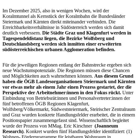
Im Dezember 2025, also in wenigen Wochen, wird der
Koralmtunnel als Kernstück der Koralmbahn die Bundesländer
Steiermark und Kärnten direkt miteinander verbinden. Die
Erreichbarkeitsverhältnisse in Südösterreich werden sich damit
deutlich verbessern.
Die Städte Graz und Klagenfurt werden in
Tagespendeldistanz liegen, die Bezirke Wolfsberg und
Deutschlandsberg werden sich inmitten einer erweiterten
südösterreichischen urbanen Agglomeration befinden.
Für die jeweiligen Regionen entlang der Bahnstrecke ergeben sich
neue Wachstumspotenziale. Die Regionen müssen diese Chancen
und Möglichkeiten auch wahrnehmen können.
Aus diesem Grund
haben die ÖGB Landesorganisationen Steiermark und Kärnten
vor etwas mehr als einem Jahr einen Prozess gestartet, der die
Perspektive der Arbeitnehmer:innen in den Fokus rückt.
Unter
Einbindung von Betriebsrät:innen und Personalvertreter:innen der
fünf betroffenen ÖGB Regionen Klagenfurt,
Wolfsberg/Völkermarkt, Südweststeiermark, Steirischer Zentralraum
und Graz wurden konkrete Handlungsfelder erarbeitet, die in eimem
Positionspapier zusammengefasst sind. Wissenschaftlich begleitet
wurde der Prozess von MMag. Eric Kirschner
(Joanneum
Research)
. Konkret wurden fünf Handlungsfelder identifiziert: (1)
Wohnen- Förderprogramme für leistbaren Wohnraum in