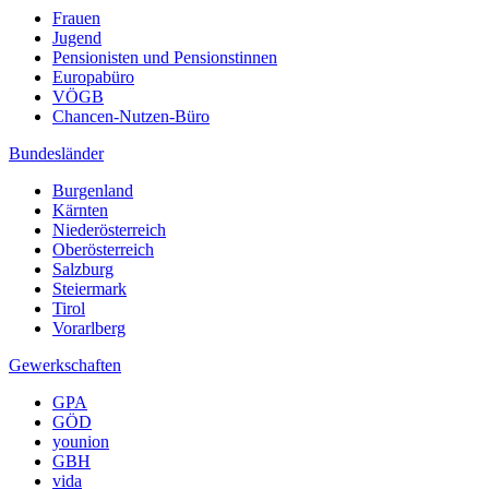
Frauen
Jugend
Pensionisten und Pensionstinnen
Europabüro
VÖGB
Chancen-Nutzen-Büro
Bundesländer
Burgenland
Kärnten
Niederösterreich
Oberösterreich
Salzburg
Steiermark
Tirol
Vorarlberg
Gewerkschaften
GPA
GÖD
younion
GBH
vida