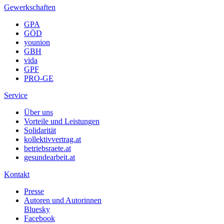
Gewerkschaften
GPA
GÖD
younion
GBH
vida
GPF
PRO-GE
Service
Über uns
Vorteile und Leistungen
Solidarität
kollektivvertrag.at
betriebsraete.at
gesundearbeit.at
Kontakt
Presse
Autoren und Autorinnen
Bluesky
Facebook