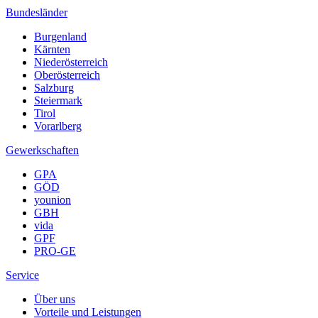
Bundesländer
Burgenland
Kärnten
Niederösterreich
Oberösterreich
Salzburg
Steiermark
Tirol
Vorarlberg
Gewerkschaften
GPA
GÖD
younion
GBH
vida
GPF
PRO-GE
Service
Über uns
Vorteile und Leistungen