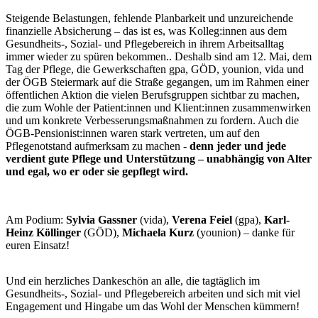
Steigende Belastungen, fehlende Planbarkeit und unzureichende
finanzielle Absicherung – das ist es, was Kolleg:innen aus dem
Gesundheits-, Sozial- und Pflegebereich in ihrem Arbeitsalltag
immer wieder zu spüren bekommen.. Deshalb sind am 12. Mai, dem
Tag der Pflege, die Gewerkschaften gpa, GÖD, younion, vida und
der ÖGB Steiermark auf die Straße gegangen, um im Rahmen einer
öffentlichen Aktion die vielen Berufsgruppen sichtbar zu machen,
die zum Wohle der Patient:innen und Klient:innen zusammenwirken
und um konkrete Verbesserungsmaßnahmen zu fordern. Auch die
ÖGB-Pensionist:innen waren stark vertreten, um auf den
Pflegenotstand aufmerksam zu machen -
denn jeder und jede
verdient gute Pflege und Unterstützung – unabhängig von Alter
und egal, wo er oder sie gepflegt wird.
Am Podium:
Sylvia Gassner
(vida),
Verena Feiel
(gpa),
Karl-
Heinz Köllinger
(GÖD),
Michaela Kurz
(younion) – danke für
euren Einsatz!
Und ein herzliches Dankeschön an alle, die tagtäglich im
Gesundheits-, Sozial- und Pflegebereich arbeiten und sich mit viel
Engagement und Hingabe um das Wohl der Menschen kümmern!